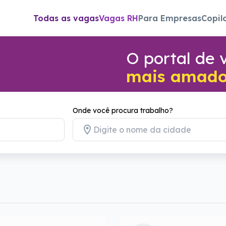
Todas as vagas
Vagas RH
Para Empresas
Copil
O portal de
mais amado 
Onde você procura trabalho?