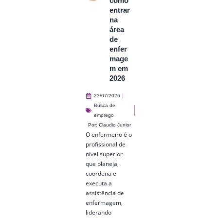
como
entrar
na
área
de
enfer
mage
m em
2026
23/07/2026
Busca de
emprego
Por:
Claudio Junior
O enfermeiro é o
profissional de
nível superior
que planeja,
coordena e
executa a
assistência de
enfermagem,
liderando