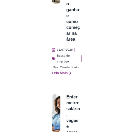
o
ganha
e
como
começ
ar na
área
31/07/2026
Busca de
emprego
Por:
Claudio Junior
Leia Mais
Enfer
meiro:
salário
,
vagas
e