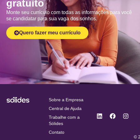
gratuito
Monte seu currículo com todas as informações para você
se candidatar para sua vaga dos sonhos.
Quero fazer meu currículo
Sobre a Empresa
Central de Ajuda
Trabalhe com a
Sólides
Contato
© 