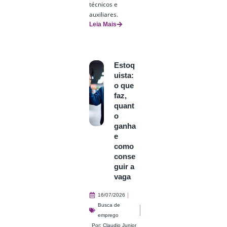
técnicos e
auxiliares.
Leia Mais
Estoq
uista:
o que
faz,
quant
o
ganha
e
como
conse
guir a
vaga
16/07/2026
Busca de
emprego
Por:
Claudio Junior