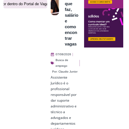
que
Por dentro do Portal de Vagas
faz,
salário
e
como
encon
trar
vagas
07/08/2026
Busca de
emprego
Por:
Claudio Junior
Assistente
Jurídico é o
profissional
responsável por
dar suporte
administrativo e
técnico a
advogados e
departamentos