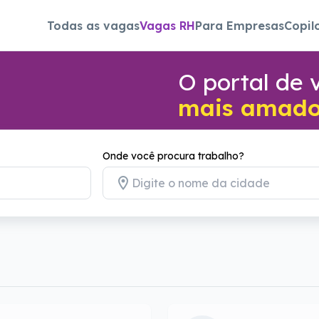
Todas as vagas
Vagas RH
Para Empresas
Copil
O portal de
mais amado 
Onde você procura trabalho?