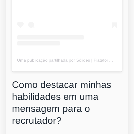
U
ma publicação partilhada por Sólides | Plataforma de Gestão de Pessoas (@solidesoficial)
Como destacar minhas
habilidades em uma
mensagem para o
recrutador?