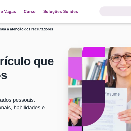
de Vagas
Curso
Soluções Sólides
traia a atenção dos recrutadores
rículo que
os
dados pessoais,
nais, habilidades e