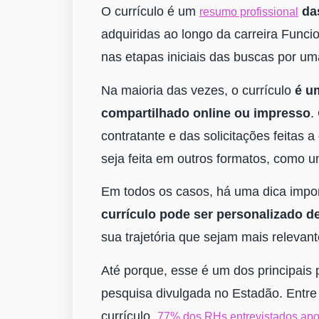
O currículo é um
das
resumo profissional
adquiridas ao longo da carreira Fun
nas etapas iniciais das buscas por um
Na maioria das vezes, o currículo
é u
compartilhado online ou impresso
.
contratante e das solicitações feitas
seja feita em outros formatos, como u
Em todos os casos, há uma dica impo
currículo pode ser personalizado 
sua trajetória que sejam mais relevan
Até porque, esse é um dos principais
pesquisa divulgada no Estadão. Entr
currículo,
77%
dos
RHs entrevistados apo