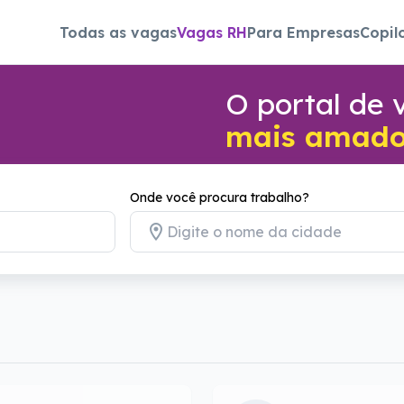
Todas as vagas
Vagas RH
Para Empresas
Copil
O portal de
mais amado 
Onde você procura trabalho?