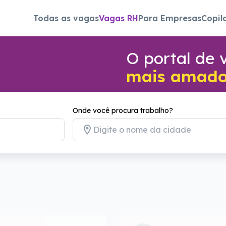
Todas as vagas
Vagas RH
Para Empresas
Copil
O portal de
mais amado 
Onde você procura trabalho?